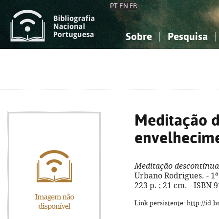
PT
EN
FR
Sobre
Pesquisa
Sobre a Bibliografia Nacional
Simples
Conhecimento, Informação...
Conhecimento, Informação...
Combinada
A
Ciências sociais...
Ciências sociais...
Arte, desporto...
Arte, desporto...
Meditação d
envelhecim
Meditação descontínua
Urbano Rodrigues. - 1ª 
223 p. ; 21 cm. - ISBN 
Link persistente: http://id