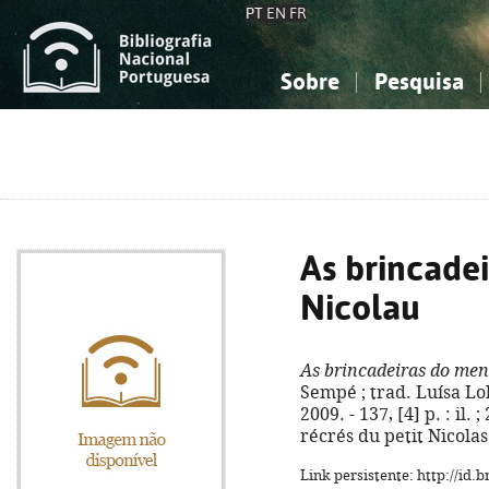
PT
EN
FR
Sobre
Pesquisa
Sobre a Bibliografia Nacional
Simples
Conhecimento, Informação...
Conhecimento, Informação...
Combinada
A
Ciências sociais...
Ciências sociais...
Arte, desporto...
Arte, desporto...
As brincade
Nicolau
As brincadeiras do men
Sempé ; trad. Luísa Lo
2009. - 137, [4] p. : il. 
récrés du petit Nicolas
Link persistente: http://id