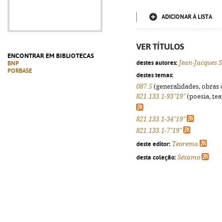
ADICIONAR À LISTA
VER TÍTULOS
ENCONTRAR EM BIBLIOTECAS
destes autores:
Jean-Jacques 
BNP
PORBASE
destes temas:
087.5
(generalidades, obras d
821.133.1-93"19"
(poesia, tea
821.133.1-34"19"
821.133.1-7"19"
deste editor:
Teorema
desta coleção:
Sésamo