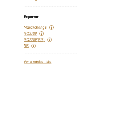
Exportar
MarcXchange
ISO2709
ISO2709(ISIS)
RIS
Ver a minha lista