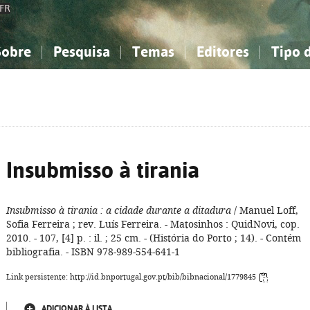
FR
Sobre
Pesquisa
Temas
Editores
Tipo 
obre a Bibliografia Nacional
imples
onhecimento, Informação...
onhecimento, Informação...
Combinada
A minha lista
Como utilizar
Filosofia, psicologia...
Filosofia, psicologia...
Perguntas frequente
iências sociais...
iências sociais...
Ciências exatas e naturais...
Ciências exatas e naturais...
rte, desporto...
rte, desporto...
Literatura, linguística...
Literatura, linguística...
Insubmisso à tirania
Insubmisso à tirania
: a cidade durante a ditadura
/ Manuel Loff,
Sofia Ferreira ; rev. Luís Ferreira. - Matosinhos : QuidNovi, cop.
2010. - 107, [4] p. : il. ; 25 cm. - (História do Porto ; 14). - Contém
bibliografia. - ISBN 978-989-554-641-1
Link persistente: http://id.bnportugal.gov.pt/bib/bibnacional/1779845
ADICIONAR À LISTA