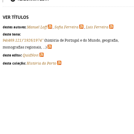
VER TÍTULOS
destes autores:
Manuel Loff
,
Sofia Ferreira
,
Luís Ferreira
deste tema:
94(469.121)"1926/1974"
(história de Portugal e do Mundo, geografia,
monografias regionais, ...)
deste editor:
QuidNovi
desta coleção:
História do Porto