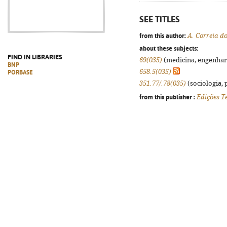
SEE TITLES
from this author:
A. Correia do
about these subjects:
FIND IN LIBRARIES
69(035)
(medicina, engenharia
BNP
658.5(035)
PORBASE
351.77/.78(035)
(sociologia, p
from this publisher :
Edições T