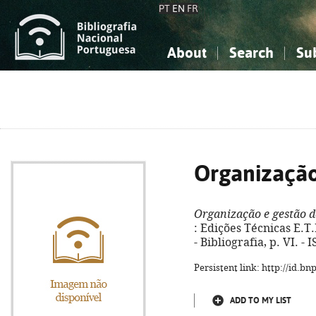
PT
EN
FR
About
Search
Su
About the National Bibliograp
Simple search
Knowledge, Information...
Knowledge, Information...
Advanced s
Social Sciences
Social Sciences
The Arts, Sport...
The Arts, Sport...
Organização
Organização e gestão d
: Edições Técnicas E.T.L.
- Bibliografia, p. VI. 
Persistent link: http://id.b
ADD TO MY LIST