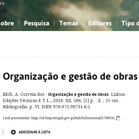
FR
Sobre
Pesquisa
Temas
Editores
Tipo 
obre a Bibliografia Nacional
imples
onhecimento, Informação...
onhecimento, Informação...
Combinada
A minha lista
Como utilizar
Filosofia, psicologia...
Filosofia, psicologia...
Perguntas frequente
iências sociais...
iências sociais...
Ciências exatas e naturais...
Ciências exatas e naturais...
rte, desporto...
rte, desporto...
Literatura, linguística...
Literatura, linguística...
Organização e gestão de obras
REIS, A. Correia dos -
Organização e gestão de obras
. Lisboa :
Edições Técnicas E.T.L., 2010. XX, 506, [1] p. : il. ; 25 cm.
Bibliografia, p. VI. ISBN 978-972-99731-6-1
Link persistente: http://id.bnportugal.gov.pt/bib/bibnacional/1780531
ADICIONAR À LISTA