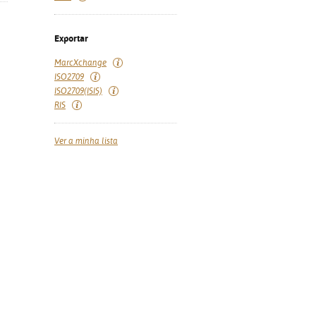
Exportar
MarcXchange
ISO2709
ISO2709(ISIS)
RIS
Ver a minha lista