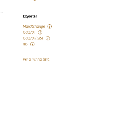
Exportar
MarcXchange
ISO2709
ISO2709(ISIS)
RIS
Ver a minha lista