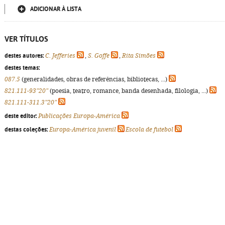
ADICIONAR À LISTA
VER TÍTULOS
destes autores:
C. Jefferies
,
S. Goffe
,
Rita Simões
destes temas:
087.5
(generalidades, obras de referências, bibliotecas, ...)
821.111-93"20"
(poesia, teatro, romance, banda desenhada, filologia, ...)
821.111-311.3"20"
deste editor:
Publicações Europa-América
destas coleções:
Europa-América juvenil
Escola de futebol