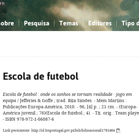
FR
Sobre
Pesquisa
Temas
Editores
Tipo 
obre a Bibliografia Nacional
imples
onhecimento, Informação...
onhecimento, Informação...
Combinada
A minha lista
Como utilizar
Filosofia, psicologia...
Filosofia, psicologia...
Perguntas frequente
iências sociais...
iências sociais...
Ciências exatas e naturais...
Ciências exatas e naturais...
rte, desporto...
rte, desporto...
Literatura, linguística...
Literatura, linguística...
Escola de futebol
Escola de futebol
: onde os sonhos se tornam realidade
: jogo em
equipa
/ Jefferies & Goffe ; trad. Rita Simões. - Mem Martins :
Publicações Europa-América, 2010. - 96, [4] p. ; 21 cm. - (Europa-
América juvenil ; 76)(Escola de futebol ; 4). - Tít. orig.: Team playe
- ISBN 978-972-1-06087-6
Link persistente: http://id.bnportugal.gov.pt/bib/bibnacional/1781464