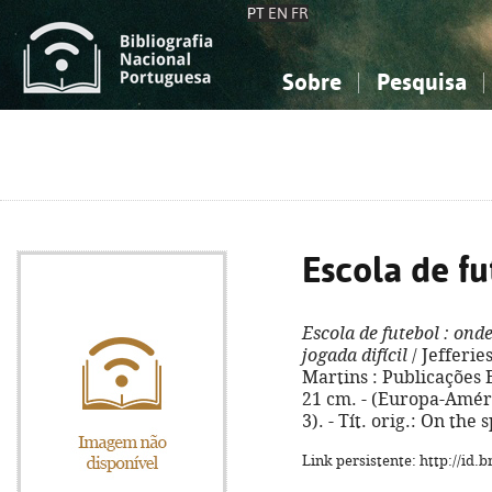
PT
EN
FR
Sobre
Pesquisa
Sobre a Bibliografia Nacional
Simples
Conhecimento, Informação...
Conhecimento, Informação...
Combinada
A
Ciências sociais...
Ciências sociais...
Arte, desporto...
Arte, desporto...
Escola de fu
Escola de futebol
: onde
jogada difícil
/ Jefferie
Martins : Publicações E
21 cm. - (Europa-Améric
3). - Tít. orig.: On the
Link persistente: http://id