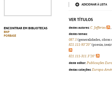
ADICIONAR À LISTA
VER TÍTULOS
destes autores:
C. Jefferies
,
ENCONTRAR EM BIBLIOTECAS
BNP
destes temas:
PORBASE
087.5
(generalidades, obras d
821.111-93"20"
(poesia, teatr
821.111-311.3"20"
deste editor:
Publicações Eur
destas coleções:
Europa-Améri