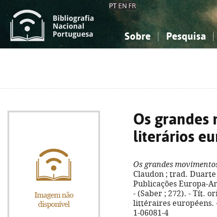
PT
EN
FR
Sobre
Pesquisa
Sobre a Bibliografia Nacional
Simples
Conhecimento, Informação...
Conhecimento, Informação...
Combinada
A
Ciências sociais...
Ciências sociais...
Arte, desporto...
Arte, desporto...
Os grandes
literários e
Os grandes movimentos 
Claudon ; trad. Duarte
Publicações Europa-Amér
- (Saber ; 272). - Tít.
littéraires européens. 
1-06081-4