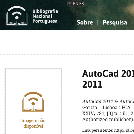
PT
EN
FR
Sobre
Pesquisa
Sobre a Bibliografia Nacional
Simples
Conhecimento, Informação...
Conhecimento, Informação...
Combinada
A
Ciências sociais...
Ciências sociais...
Arte, desporto...
Arte, desporto...
AutoCad 201
2011
AutoCad 2011 & AutoC
Garcia. - Lisboa : FCA 
XXIV, 781, [3] p. : il. 
Authorized publisher).
Link persistente: http://id