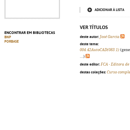
ADICIONAR À LISTA
VER TÍTULOS
ENCONTRAR EM BIBLIOTECAS
deste autor:
José Garcia
BNP
PORBASE
deste tema:
004.42AutoCAD(083.1)
(gener
...)
deste editor:
FCA - Editora de
destas coleções:
Curso comple