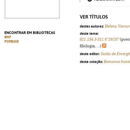
VER TÍTULOS
destes autores:
Helena Ventu
ENCONTRAR EM BIBLIOTECAS
deste tema:
BNP
821.134.3-311.6"19/20"
(poes
PORBASE
filologia, ...)
deste editor:
Saída de Emergê
desta coleção:
Romance histó