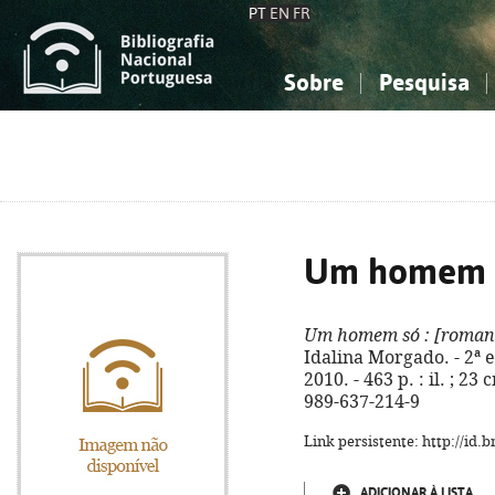
PT
EN
FR
Sobre
Pesquisa
Sobre a Bibliografia Nacional
Simples
Conhecimento, Informação...
Conhecimento, Informação...
Combinada
A
Ciências sociais...
Ciências sociais...
Arte, desporto...
Arte, desporto...
Um homem 
Um homem só
: [roman
Idalina Morgado. - 2ª 
2010. - 463 p. : il. ; 2
989-637-214-9
Link persistente: http://id
ADICIONAR À LISTA