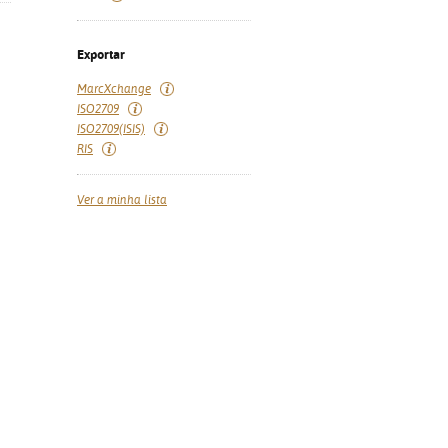
Exportar
MarcXchange
ISO2709
ISO2709(ISIS)
RIS
Ver a minha lista