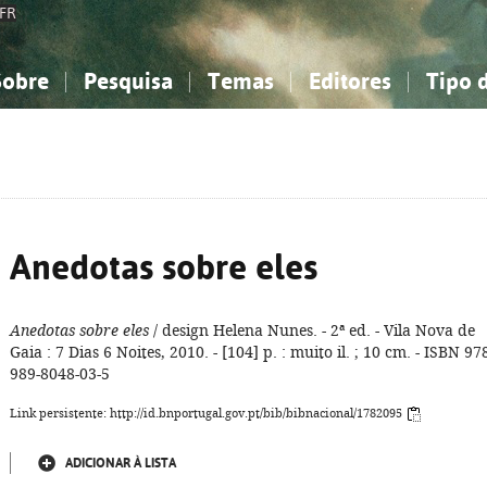
FR
Sobre
Pesquisa
Temas
Editores
Tipo 
obre a Bibliografia Nacional
imples
onhecimento, Informação...
onhecimento, Informação...
Combinada
A minha lista
Como utilizar
Filosofia, psicologia...
Filosofia, psicologia...
Perguntas frequente
iências sociais...
iências sociais...
Ciências exatas e naturais...
Ciências exatas e naturais...
rte, desporto...
rte, desporto...
Literatura, linguística...
Literatura, linguística...
Anedotas sobre eles
Anedotas sobre eles
/ design Helena Nunes. - 2ª ed. - Vila Nova de
Gaia : 7 Dias 6 Noites, 2010. - [104] p. : muito il. ; 10 cm. - ISBN 97
989-8048-03-5
Link persistente: http://id.bnportugal.gov.pt/bib/bibnacional/1782095
ADICIONAR À LISTA