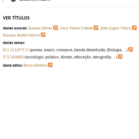
VER TÍTULOS
destes autores:
Susana Nunes
,
Sara Viana Cidade
,
João Lopes Vieira
,
Nicolas Robert Hurst
destes temas:
811.111(075.2)
(poesia, teatro, romance, banda desenhada, filologia, ...)
373.33(469)
(sociologia, política, direito, educação, etnografia, ...)
deste editor:
Porto Editora