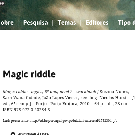
FR
Sobre
Pesquisa
Temas
Editores
Tipo 
obre a Bibliografia Nacional
imples
onhecimento, Informação...
onhecimento, Informação...
Combinada
A minha lista
Como utilizar
Filosofia, psicologia...
Filosofia, psicologia...
Perguntas frequente
iências sociais...
iências sociais...
Ciências exatas e naturais...
Ciências exatas e naturais...
rte, desporto...
rte, desporto...
Literatura, linguística...
Literatura, linguística...
Magic riddle
Magic riddle
: inglês, 6º ano, nível 2
: workbook
/ Susana Nunes,
Sara Viana Cidade, João Lopes Vieira ; rev. ling. Nicolas Hurst. - [1
ed., 6ª reimp.]. - Porto : Porto Editora, 2010. - 64 p. : il. ; 28 cm. -
ISBN 978-972-0-20254-3
Link persistente: http://id.bnportugal.gov.pt/bib/bibnacional/1782304
ADICIONAR À LISTA