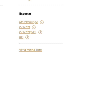
Exportar
MarcXchange
ISO2709
ISO2709(ISIS)
RIS
Ver a minha lista