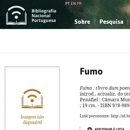
PT
EN
FR
Sobre
Pesquisa
Sobre a Bibliografia Nacional
Simples
Conhecimento, Informação...
Conhecimento, Informação...
Combinada
A
Ciências sociais...
Ciências sociais...
Arte, desporto...
Arte, desporto...
Fumo
Fumo
: (livro dum poet
introd., actualiz. do t
Penafiel : Câmara Munic
; 19 cm. - ISBN 978-98
Link persistente: http://id
ADICIONAR À LISTA