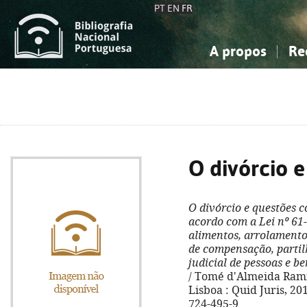
PT
EN
FR
A propos
Re
La Bibliographie Nationale
Simple
Connaissance, Information...
Connaissance, Information...
Avancée
Mes 
Sciences sociales...
Sciences sociales...
Arts, sport...
Arts, sport...
O divórcio 
O divórcio e questões 
acordo com a Lei nº 61
alimentos, arrolamento,
de compensação, partil
judicial de pessoas e b
/ Tomé d'Almeida Ramiã
Lisboa : Quid Juris, 201
724-495-9