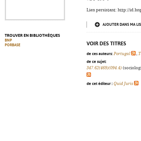
Lien persistant: http://id.
AJOUTER DANS MA LIS
TROUVER EN BIBLIOTHÈQUES
BNP
VOIR DES TITRES
PORBASE
de ces auteurs:
Portugal
,
T
de ce sujet:
347.62(469)(094.4)
(sociologi
de cet éditeur :
Quid Juris