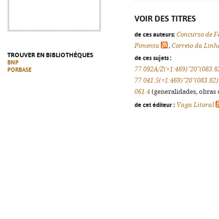
VOIR DES TITRES
de ces auteurs:
Concurso de Fo
Pimenta
,
Correio da Linh
TROUVER EN BIBLIOTHÈQUES
de ces sujets :
BNP
77.092A/Z(=1:469)"20"(083.8
PORBASE
77.041.5(=1:469)"20"(083.82)
061.4
(generalidades, obras d
de cet éditeur :
Vaga Litoral