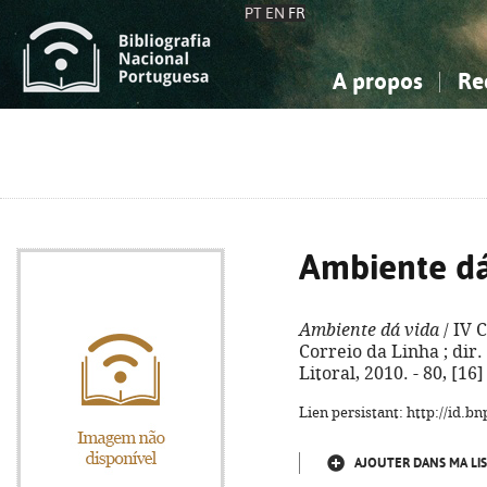
PT
EN
FR
A propos
Re
La Bibliographie Nationale
Simple
Connaissance, Information...
Connaissance, Information...
Avancée
Mes 
Sciences sociales...
Sciences sociales...
Arts, sport...
Arts, sport...
Ambiente dá
Ambiente dá vida
/ IV 
Correio da Linha ; dir.
Litoral, 2010. - 80, [16] 
Lien persistant: http://id.
AJOUTER DANS MA LIS