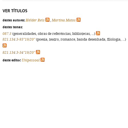
VER TÍTULOS
destes autores:
Hélder Reis
,
Martina Matos
destes temas:
087.5
(generalidades, obras de referências, bibliotecas, ...)
821.134.3-93"19/20"
(poesia, teatro, romance, banda desenhada, filologia, ...)
821.134.3-34"19/20"
deste editor:
Unipessoal