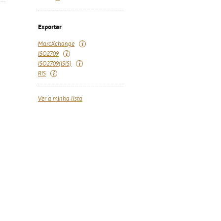
Exportar
MarcXchange
ISO2709
ISO2709(ISIS)
RIS
Ver a minha lista