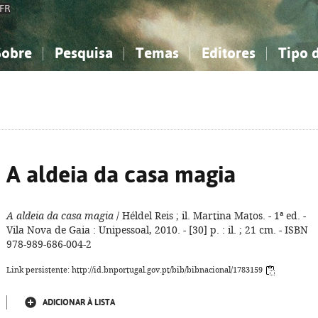
FR
Sobre
Pesquisa
Temas
Editores
Tipo 
obre a Bibliografia Nacional
imples
onhecimento, Informação...
onhecimento, Informação...
Combinada
A minha lista
Como utilizar
Filosofia, psicologia...
Filosofia, psicologia...
Perguntas frequente
iências sociais...
iências sociais...
Ciências exatas e naturais...
Ciências exatas e naturais...
rte, desporto...
rte, desporto...
Literatura, linguística...
Literatura, linguística...
A aldeia da casa magia
A aldeia da casa magia
/ Héldel Reis ; il. Martina Matos. - 1ª ed. -
Vila Nova de Gaia : Unipessoal, 2010. - [30] p. : il. ; 21 cm. - ISBN
978-989-686-004-2
Link persistente: http://id.bnportugal.gov.pt/bib/bibnacional/1783159
ADICIONAR À LISTA