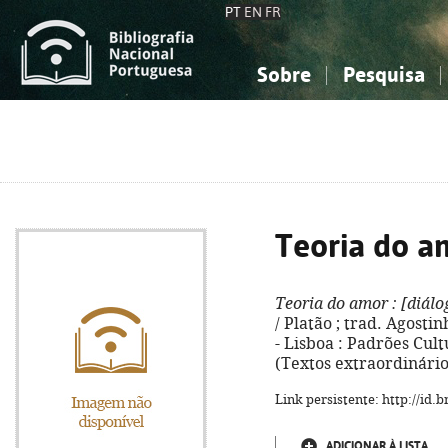
PT
EN
FR
Sobre
Pesquisa
Sobre a Bibliografia Nacional
Simples
Conhecimento, Informação...
Conhecimento, Informação...
Combinada
A
Ciências sociais...
Ciências sociais...
Arte, desporto...
Arte, desporto...
Teoria do a
Teoria do amor
: [diálo
/ Platão ; trad. Agostin
- Lisboa : Padrões Cultur
(Textos extraordinários
Link persistente: http://id
ADICIONAR À LISTA