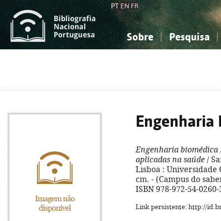
PT
EN
FR
Sobre
Pesquisa
Sobre a Bibliografia Nacional
Simples
Conhecimento, Informação...
Conhecimento, Informação...
Combinada
A
Ciências sociais...
Ciências sociais...
Arte, desporto...
Arte, desporto...
Engenharia 
Engenharia biomédica
aplicadas na saúde
/ Sa
Lisboa : Universidade Cat
cm. - (Campus do saber ;
ISBN 978-972-54-0260-
Link persistente: http://id