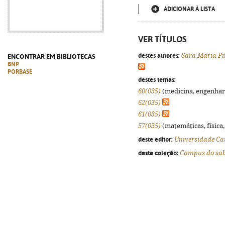
ADICIONAR À LISTA
VER TÍTULOS
destes autores:
Sara Maria Pi
ENCONTRAR EM BIBLIOTECAS
BNP
PORBASE
destes temas:
60(035)
(medicina, engenharia
62(035)
61(035)
57(035)
(matemáticas, física, 
deste editor:
Universidade Ca
desta coleção:
Campus do sa