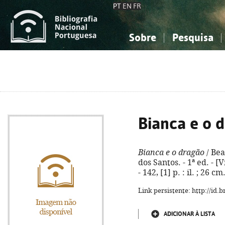
PT
EN
FR
Sobre
Pesquisa
Sobre a Bibliografia Nacional
Simples
Conhecimento, Informação...
Conhecimento, Informação...
Combinada
A
Ciências sociais...
Ciências sociais...
Arte, desporto...
Arte, desporto...
Bianca e o 
Bianca e o dragão
/ Bea
dos Santos. - 1ª ed. - [
- 142, [1] p. : il. ; 26 
Link persistente: http://id
ADICIONAR À LISTA