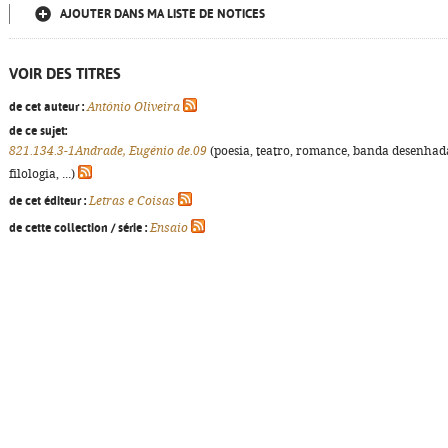
AJOUTER DANS MA LISTE DE NOTICES
VOIR DES TITRES
de cet auteur :
António Oliveira
de ce sujet:
821.134.3-1Andrade, Eugénio de.09
(poesia, teatro, romance, banda desenhad
filologia, ...)
de cet éditeur :
Letras e Coisas
de cette collection / série :
Ensaio