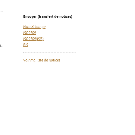
Envoyer (transfert de notices)
MarcXchange
ISO2709
ISO2709(ISIS)
RIS
a,
Voir ma liste de notices