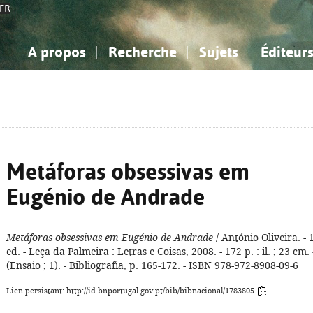
FR
A propos
Recherche
Sujets
Éditeur
a Bibliographie Nationale
imple
onnaissance, Information...
onnaissance, Information...
Avancée
Mes notices
Comment utiliser
Philosophie, psychologie...
Philosophie, psychologie...
Aide - FAQ
ciences sociales...
ciences sociales...
Mathématiques, sciences
Mathématiques, sciences
rts, sport...
rts, sport...
naturelles...
Littérature, linguistique...
naturelles...
Littérature, linguistique...
Metáforas obsessivas em
Eugénio de Andrade
Metáforas obsessivas em Eugénio de Andrade
/ António Oliveira. - 
ed. - Leça da Palmeira : Letras e Coisas, 2008. - 172 p. : il. ; 23 cm. 
(Ensaio ; 1). - Bibliografia, p. 165-172. - ISBN 978-972-8908-09-6
Lien persistant: http://id.bnportugal.gov.pt/bib/bibnacional/1783805