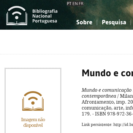
PT
EN
FR
Sobre
Pesquisa
Sobre a Bibliografia Nacional
Simples
Conhecimento, Informação...
Conhecimento, Informação...
Combinada
A
Ciências sociais...
Ciências sociais...
Arte, desporto...
Arte, desporto...
Mundo e co
Mundo e comunicação
contemporânea
/ Milan
Afrontamento, imp. 2008
comunicação, arte, info
179. - ISBN 978-972-36
Link persistente: http://id