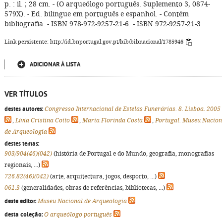
p. : il. ; 28 cm. - (O arqueólogo português. Suplemento 3, 0874-
579X). - Ed. bilingue em português e espanhol. - Contém
bibliografia. - ISBN 978-972-9257-21-6. - ISBN 972-9257-21-3
Link persistente: http://id.bnportugal.gov.pt/bib/bibnacional/1785946
ADICIONAR À LISTA
VER TÍTULOS
destes autores:
Congresso Internacional de Estelas Funerárias. 8. Lisboa. 2005
,
Lívia Cristina Coito
,
Maria Florinda Costa
,
Portugal. Museu Nacion
de Arqueologia
destes temas:
903/904(46)(042)
(história de Portugal e do Mundo, geografia, monografias
regionais, ...)
726.82(46)(042)
(arte, arquitectura, jogos, desporto, ...)
061.3
(generalidades, obras de referências, bibliotecas, ...)
deste editor:
Museu Nacional de Arqueologia
desta coleção:
O arqueólogo português