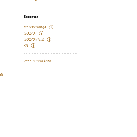
Exportar
MarcXchange
ISO2709
ISO2709(ISIS)
RIS
Ver a minha lista
al