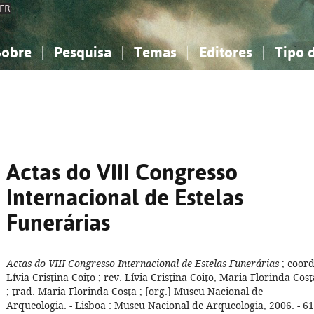
FR
Sobre
Pesquisa
Temas
Editores
Tipo 
obre a Bibliografia Nacional
imples
onhecimento, Informação...
onhecimento, Informação...
Combinada
A minha lista
Como utilizar
Filosofia, psicologia...
Filosofia, psicologia...
Perguntas frequente
iências sociais...
iências sociais...
Ciências exatas e naturais...
Ciências exatas e naturais...
rte, desporto...
rte, desporto...
Literatura, linguística...
Literatura, linguística...
Actas do VIII Congresso
Internacional de Estelas
Funerárias
Actas do VIII Congresso Internacional de Estelas Funerárias
; coord
Lívia Cristina Coito ; rev. Lívia Cristina Coito, Maria Florinda Cost
; trad. Maria Florinda Costa ; [org.] Museu Nacional de
Arqueologia. - Lisboa : Museu Nacional de Arqueologia, 2006. - 6