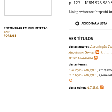
p. 127. - ISBN 978-989
Link persistente: http://id
ADICIONAR À LISTA
ENCONTRAR EM BIBLIOTECAS
BNP
PORBASE
VER TÍTULOS
destes autores:
Associação Te
Agostinho Gomes
,
Odiana
Baixo Guadiana
destes temas:
598.2(469.601)(036)
(matemáti
061.6(469.601)(036)
(generali
deste editor:
A.T.B.G.