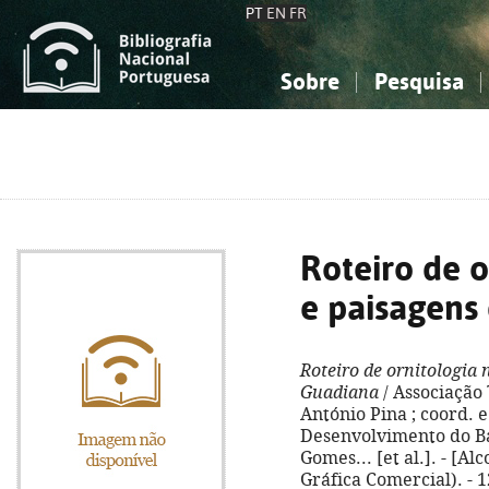
PT
EN
FR
Sobre
Pesquisa
Sobre a Bibliografia Nacional
Simples
Conhecimento, Informação...
Conhecimento, Informação...
Combinada
A
Ciências sociais...
Ciências sociais...
Arte, desporto...
Arte, desporto...
Roteiro de o
e paisagens
Roteiro de ornitologia 
Guadiana
/ Associação 
António Pina ; coord. 
Desenvolvimento do Ba
Gomes... [et al.]. - [Al
Gráfica Comercial). - 127