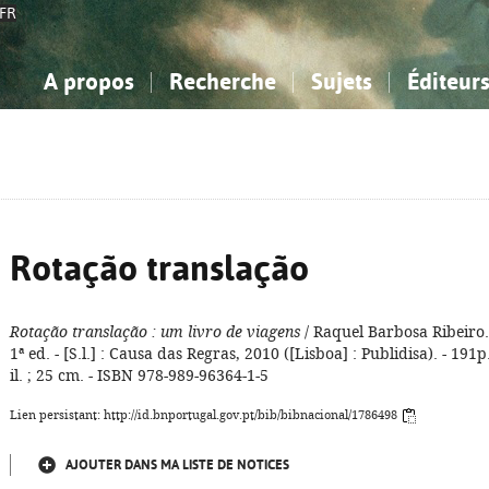
FR
A propos
Recherche
Sujets
Éditeur
a Bibliographie Nationale
imple
onnaissance, Information...
onnaissance, Information...
Avancée
Mes notices
Comment utiliser
Philosophie, psychologie...
Philosophie, psychologie...
Aide - FAQ
ciences sociales...
ciences sociales...
Mathématiques, sciences
Mathématiques, sciences
rts, sport...
rts, sport...
naturelles...
Littérature, linguistique...
naturelles...
Littérature, linguistique...
Rotação translação
Rotação translação
: um livro de viagens
/ Raquel Barbosa Ribeiro.
1ª ed. - [S.l.] : Causa das Regras, 2010 ([Lisboa] : Publidisa). - 191p.
il. ; 25 cm. - ISBN 978-989-96364-1-5
Lien persistant: http://id.bnportugal.gov.pt/bib/bibnacional/1786498
AJOUTER DANS MA LISTE DE NOTICES