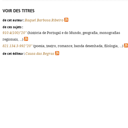
VOIR DES TITRES
de cet auteur :
Raquel Barbosa Ribeiro
de ces sujets :
910.4(100)"20"
(história de Portugal e do Mundo, geografia, monografias
regionais, ...)
821.134.3-992"20"
(poesia, teatro, romance, banda desenhada, filologia, ...)
de cet éditeur :
Causa das Regras