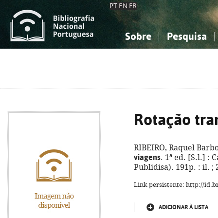
PT
EN
FR
Sobre
Pesquisa
Sobre a Bibliografia Nacional
Simples
Conhecimento, Informação...
Conhecimento, Informação...
Combinada
A
Ciências sociais...
Ciências sociais...
Arte, desporto...
Arte, desporto...
Rotação tra
RIBEIRO, Raquel Barbo
viagens
. 1ª ed. [S.l.] 
Publidisa). 191p. : il.
Link persistente: http://id
ADICIONAR À LISTA