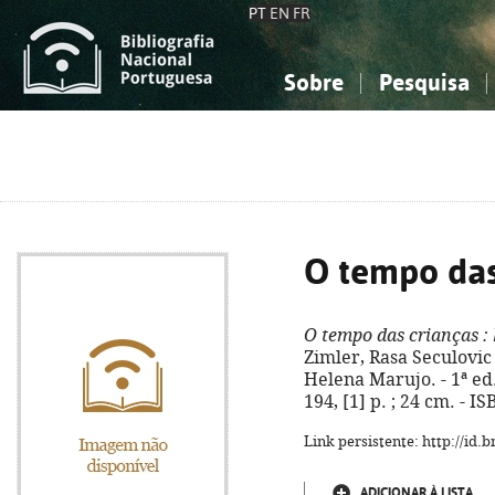
PT
EN
FR
Sobre
Pesquisa
Sobre a Bibliografia Nacional
Simples
Conhecimento, Informação...
Conhecimento, Informação...
Combinada
A
Ciências sociais...
Ciências sociais...
Arte, desporto...
Arte, desporto...
O tempo das
O tempo das crianças
: 
Zimler, Rasa Seculovic 
Helena Marujo. - 1ª ed.
194, [1] p. ; 24 cm. - 
Link persistente: http://id
ADICIONAR À LISTA