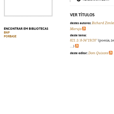
VER TÍTULOS
destes autores:
Richard Zimle
ENCONTRAR EM BIBLIOTECAS
Marujo
BNP
deste tema:
PORBASE
821.1/.8-34"19/20"
(poesia, t
...)
deste editor:
Dom Quixote