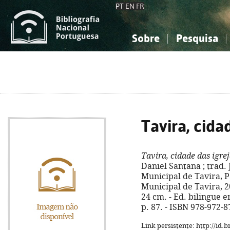
PT
EN
FR
Sobre
Pesquisa
Sobre a Bibliografia Nacional
Simples
Conhecimento, Informação...
Conhecimento, Informação...
Combinada
A
Ciências sociais...
Ciências sociais...
Arte, desporto...
Arte, desporto...
Tavira, cida
Tavira, cidade das igre
Daniel Santana ; trad. 
Municipal de Tavira, P
Municipal de Tavira, 201
24 cm. - Ed. bilingue e
p. 87. - ISBN 978-972-8
Link persistente: http://id