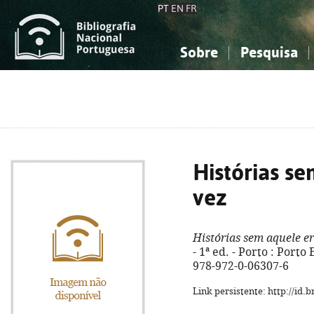
PT
EN
FR
Sobre
Pesquisa
Sobre a Bibliografia Nacional
Simples
Conhecimento, Informação...
Conhecimento, Informação...
Combinada
A
Ciências sociais...
Ciências sociais...
Arte, desporto...
Arte, desporto...
Histórias s
vez
Histórias sem aquele e
- 1ª ed. - Porto : Porto
978-972-0-06307-6
Link persistente: http://id