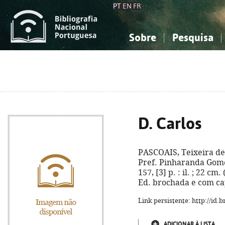
PT
EN
FR
Sobre
Pesquisa
Sobre a Bibliografia Nacional
Simples
Conhecimento, Informação...
Conhecimento, Informação...
Combinada
A
Ciências sociais...
Ciências sociais...
Arte, desporto...
Arte, desporto...
D. Carlos
PASCOAIS, Teixeira de
Pref. Pinharanda Gomes
157, [3] p. : il. ; 22 c
Ed. brochada e com ca
Link persistente: http://id
ADICIONAR À LISTA