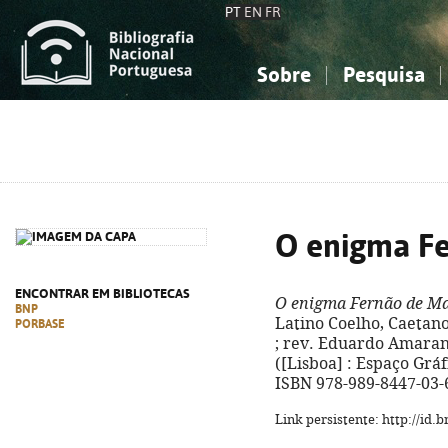
PT
EN
FR
Sobre
Pesquisa
Sobre a Bibliografia Nacional
Simples
Conhecimento, Informação...
Conhecimento, Informação...
Combinada
A
Ciências sociais...
Ciências sociais...
Arte, desporto...
Arte, desporto...
O enigma F
ENCONTRAR EM BIBLIOTECAS
O enigma Fernão de M
BNP
Latino Coelho, Caetano
PORBASE
; rev. Eduardo Amarante
([Lisboa] : Espaço Gráfic
ISBN 978-989-8447-03-
Link persistente: http://id