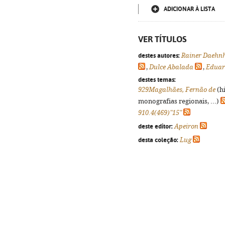
ADICIONAR À LISTA
VER TÍTULOS
destes autores:
Rainer Daehn
,
Dulce Abalada
,
Eduar
destes temas:
929Magalhães, Fernão de
(hi
monografias regionais, ...)
910.4(469)"15"
deste editor:
Apeiron
desta coleção:
Lug