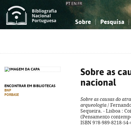
PT
EN
FR
Sobre
Pesquisa
Sobre a Bibliografia Nacional
Simples
Conhecimento, Informação...
Conhecimento, Informação...
Combinada
A
Ciências sociais...
Ciências sociais...
Arte, desporto...
Arte, desporto...
Sobre as ca
nacional
ENCONTRAR EM BIBLIOTECAS
BNP
PORBASE
Sobre as causas do atr
arqueologia
/ Fernando
Sequeira. - Lisboa : Coi
(Pensamento contemporâ
ISBN 978-989-8218-54-