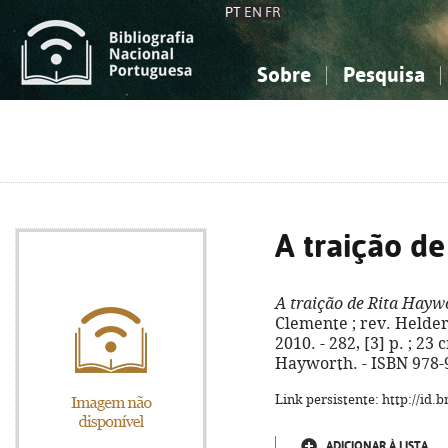
PT
EN
FR
Sobre
Pesquisa
Sobre a Bibliografia Nacional
Simples
Conhecimento, Informação...
Conhecimento, Informação...
Combinada
A
Ciências sociais...
Ciências sociais...
Arte, desporto...
Arte, desporto...
A traição d
A traição de Rita Hayw
Clemente ; rev. Helder 
2010. - 282, [3] p. ; 23 
Hayworth. - ISBN 978-
Link persistente: http://id
ADICIONAR À LISTA