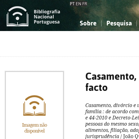
PT
EN
FR
Sobre
Pesquisa
Sobre a Bibliografia Nacional
Simples
Conhecimento, Informação...
Conhecimento, Informação...
Combinada
A
Ciências sociais...
Ciências sociais...
Arte, desporto...
Arte, desporto...
Casamento, 
facto
Casamento, divórcio e 
família
: de acordo com 
e 44-2010 e Decreto-Le
pessoas do mesmo sexo,
alimentos, filiação, ad
jurisprudência
/ João Q