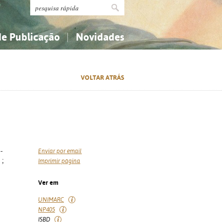
de Publicação
Novidades
s
Religião...
Religião...
VOLTAR ATRÁS
Ciências aplicadas...
Ciências aplicadas...
História, geografia, biografias...
História, geografia, biografias...
-
Enviar por email
 ;
Imprimir página
Ver em
UNIMARC
NP405
ISBD