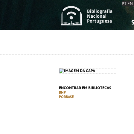
PT
EN
S
S
C
C
C
C
A
A
ENCONTRAR EM BIBLIOTECAS
BNP
PORBASE