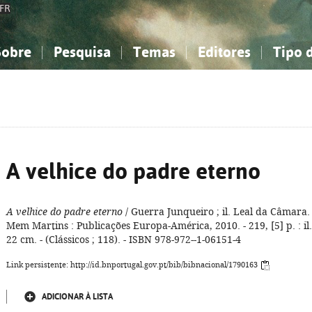
FR
Sobre
Pesquisa
Temas
Editores
Tipo 
obre a Bibliografia Nacional
imples
onhecimento, Informação...
onhecimento, Informação...
Combinada
A minha lista
Como utilizar
Filosofia, psicologia...
Filosofia, psicologia...
Perguntas frequente
iências sociais...
iências sociais...
Ciências exatas e naturais...
Ciências exatas e naturais...
rte, desporto...
rte, desporto...
Literatura, linguística...
Literatura, linguística...
A velhice do padre eterno
A velhice do padre eterno
/ Guerra Junqueiro ; il. Leal da Câmara. 
Mem Martins : Publicações Europa-América, 2010. - 219, [5] p. : il.
22 cm. - (Clássicos ; 118). - ISBN 978-972--1-06151-4
Link persistente: http://id.bnportugal.gov.pt/bib/bibnacional/1790163
ADICIONAR À LISTA