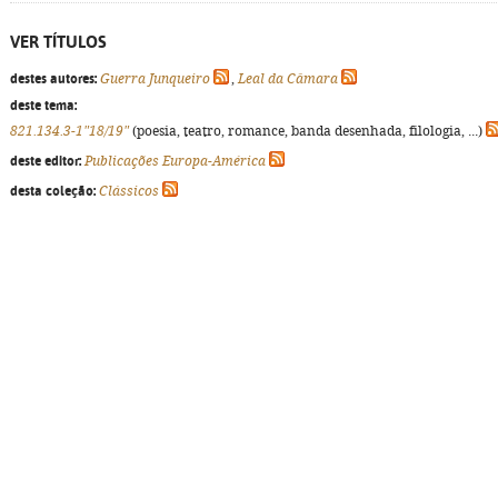
VER TÍTULOS
destes autores:
Guerra Junqueiro
,
Leal da Câmara
deste tema:
821.134.3-1"18/19"
(poesia, teatro, romance, banda desenhada, filologia, ...)
deste editor:
Publicações Europa-América
desta coleção:
Clássicos