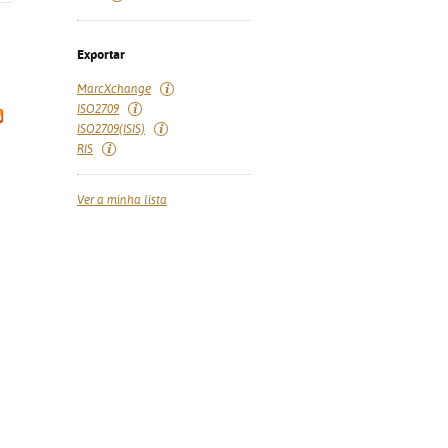
Exportar
MarcXchange
ISO2709
ISO2709(ISIS)
RIS
Ver a minha lista