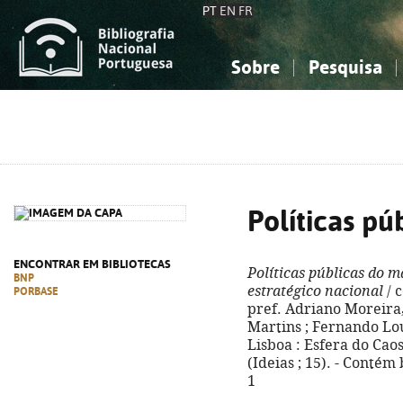
PT
EN
FR
Sobre
Pesquisa
Sobre a Bibliografia Nacional
Simples
Conhecimento, Informação...
Conhecimento, Informação...
Combinada
A
Ciências sociais...
Ciências sociais...
Arte, desporto...
Arte, desporto...
Políticas pú
ENCONTRAR EM BIBLIOTECAS
Políticas públicas do m
BNP
estratégico nacional
/ c
PORBASE
pref. Adriano Moreira,
Martins ; Fernando Loure
Lisboa : Esfera do Caos, 
(Ideias ; 15). - Contém
1