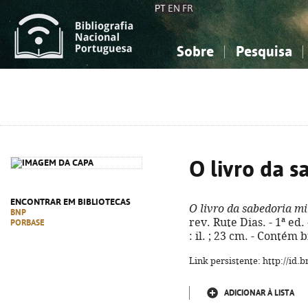
PT
EN
FR
Sobre
Pesquisa
Sobre a Bibliografia Nacional
Simples
Conhecimento, Informação...
Conhecimento, Informação...
Combinada
A
Ciências sociais...
Ciências sociais...
Arte, desporto...
Arte, desporto...
O livro da s
ENCONTRAR EM BIBLIOTECAS
O livro da sabedoria m
BNP
rev. Rute Dias. - 1ª ed
PORBASE
: il. ; 23 cm. - Contém
Link persistente: http://id
ADICIONAR À LISTA