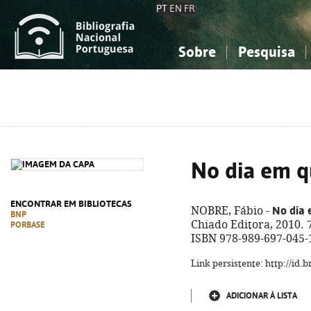
PT
EN
FR
Sobre
Pesquisa
Sobre a Bibliografia Nacional
Simples
Conhecimento, Informação...
Conhecimento, Informação...
Combinada
A
Ciências sociais...
Ciências sociais...
Arte, desporto...
Arte, desporto...
No dia em q
ENCONTRAR EM BIBLIOTECAS
No dia 
NOBRE, Fábio -
BNP
Chiado Editora, 2010. 7
PORBASE
ISBN 978-989-697-045-
Link persistente: http://id
ADICIONAR À LISTA