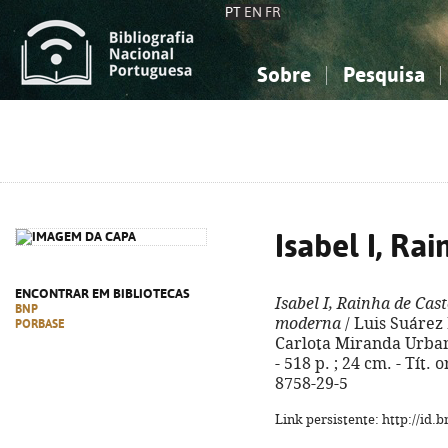
PT
EN
FR
Sobre
Pesquisa
Sobre a Bibliografia Nacional
Simples
Conhecimento, Informação...
Conhecimento, Informação...
Combinada
A
Ciências sociais...
Ciências sociais...
Arte, desporto...
Arte, desporto...
Isabel I, Ra
ENCONTRAR EM BIBLIOTECAS
Isabel I, Rainha de Cast
BNP
moderna
/ Luis Suárez 
PORBASE
Carlota Miranda Urbano
- 518 p. ; 24 cm. - Tít. 
8758-29-5
Link persistente: http://id