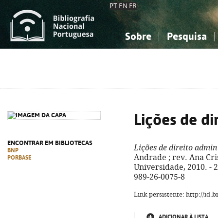
PT
EN
FR
Sobre
Pesquisa
Sobre a Bibliografia Nacional
Simples
Conhecimento, Informação...
Conhecimento, Informação...
Combinada
A
Ciências sociais...
Ciências sociais...
Arte, desporto...
Arte, desporto...
Lições de di
ENCONTRAR EM BIBLIOTECAS
Lições de direito admin
BNP
Andrade ; rev. Ana Cri
PORBASE
Universidade, 2010. - 24
989-26-0075-8
Link persistente: http://id
ADICIONAR À LISTA