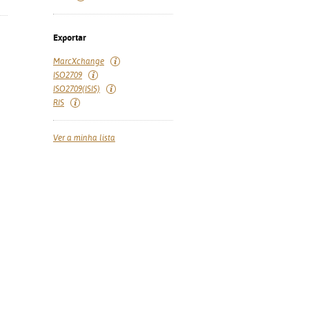
Exportar
MarcXchange
ISO2709
ISO2709(ISIS)
RIS
Ver a minha lista