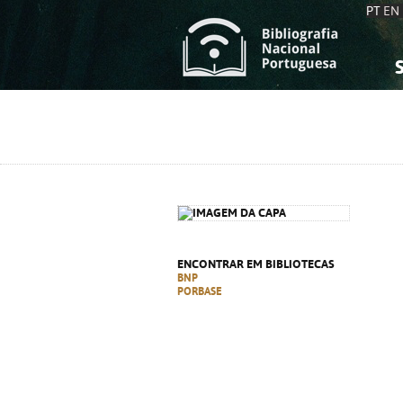
PT
EN
S
S
C
C
C
C
A
A
ENCONTRAR EM BIBLIOTECAS
BNP
PORBASE