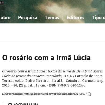
FR
Sobre
Pesquisa
Temas
Editores
Tipo 
obre a Bibliografia Nacional
imples
onhecimento, Informação...
onhecimento, Informação...
Combinada
A minha lista
Como utilizar
Filosofia, psicologia...
Filosofia, psicologia...
Perguntas frequente
iências sociais...
iências sociais...
Ciências exatas e naturais...
Ciências exatas e naturais...
rte, desporto...
rte, desporto...
Literatura, linguística...
Literatura, linguística...
O rosário com a Irmã Lúcia
O rosário com a Irmã Lúcia
: textos da serva de Deus Irmã Maria
Lúcia de Jesus e do Coração Imaculado, O.C.D
/ Carmelo de Santa
Teresa ; colab. Pedro Ferreira... [et al.]. - Coimbra : Carmelo, imp.
2010. - 86, [2] p. : il. ; 15 cm. - ISBN 978-972-640-124-7
Link persistente: http://id.bnportugal.gov.pt/bib/bibnacional/1790577
ADICIONAR À LISTA