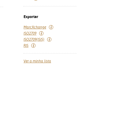
Exportar
MarcXchange
ISO2709
ISO2709(ISIS)
RIS
Ver a minha lista