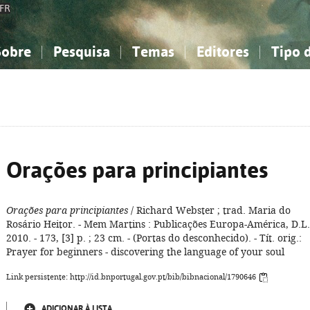
FR
Sobre
Pesquisa
Temas
Editores
Tipo 
obre a Bibliografia Nacional
imples
onhecimento, Informação...
onhecimento, Informação...
Combinada
A minha lista
Como utilizar
Filosofia, psicologia...
Filosofia, psicologia...
Perguntas frequente
iências sociais...
iências sociais...
Ciências exatas e naturais...
Ciências exatas e naturais...
rte, desporto...
rte, desporto...
Literatura, linguística...
Literatura, linguística...
Orações para principiantes
Orações para principiantes
/ Richard Webster ; trad. Maria do
Rosário Heitor. - Mem Martins : Publicações Europa-América, D.L.
2010. - 173, [3] p. ; 23 cm. - (Portas do desconhecido). - Tít. orig.:
Prayer for beginners - discovering the language of your soul
Link persistente: http://id.bnportugal.gov.pt/bib/bibnacional/1790646
ADICIONAR À LISTA