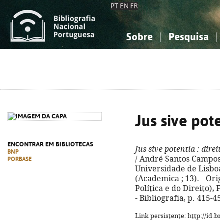
PT
EN
FR
Sobre
Pesquisa
Sobre a Bibliografia Nacional
Simples
Conhecimento, Informação...
Conhecimento, Informação...
Combinada
A
Ciências sociais...
Ciências sociais...
Arte, desporto...
Arte, desporto...
Jus sive pot
ENCONTRAR EM BIBLIOTECAS
Jus sive potentia
: dire
BNP
/ André Santos Campos.
PORBASE
Universidade de Lisboa,
(Academica ; 13). - Orig
Política e do Direito), 
- Bibliografia, p. 415-
Link persistente: http://id