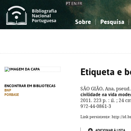
PT
EN
FR
Sobre
Pesquisa
Sobre a Bibliografia Nacional
Simples
Conhecimento, Informação...
Conhecimento, Informação...
Combinada
A
Ciências sociais...
Ciências sociais...
Arte, desporto...
Arte, desporto...
Etiqueta e 
ENCONTRAR EM BIBLIOTECAS
SÃO GIÃO, Ana, pseud.
BNP
civilidade na vida mode
PORBASE
2011. 223 p. : il. ; 24 
972-44-0861-3
Link persistente: http://id
ADICIONAR À LISTA