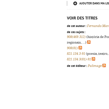
AJOUTER DANS MA LIS
VOIR DES TITRES
de cet auteur :
Fernando Marq
de ces sujets :
908(469.312)
(história de Po
regionais, ...)
908(81)
821.134.3-91
(poesia, teatro,
821.134.3(81)-91
de cet éditeur :
Palimage