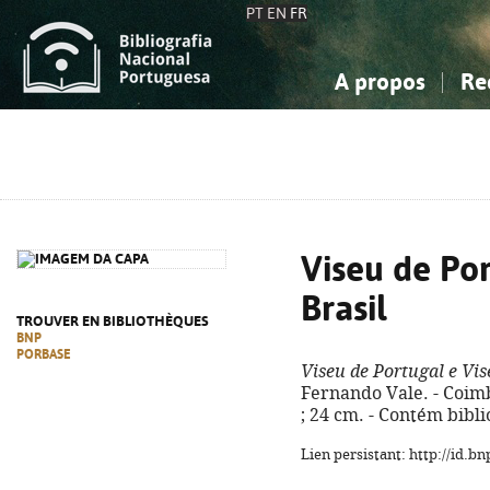
PT
EN
FR
A propos
Re
La Bibliographie Nationale
Simple
Connaissance, Information...
Connaissance, Information...
Avancée
Mes 
Sciences sociales...
Sciences sociales...
Arts, sport...
Arts, sport...
Viseu de Por
Brasil
TROUVER EN BIBLIOTHÈQUES
BNP
PORBASE
Viseu de Portugal e Vis
Fernando Vale. - Coimbra
; 24 cm. - Contém bibli
Lien persistant: http://id.