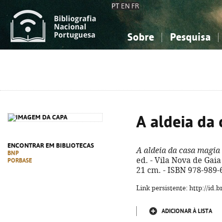
PT
EN
FR
Sobre
Pesquisa
Sobre a Bibliografia Nacional
Simples
Conhecimento, Informação...
Conhecimento, Informação...
Combinada
A
Ciências sociais...
Ciências sociais...
Arte, desporto...
Arte, desporto...
A aldeia da
ENCONTRAR EM BIBLIOTECAS
A aldeia da casa magia
BNP
ed. - Vila Nova de Gaia :
PORBASE
21 cm. - ISBN 978-989-
Link persistente: http://id
ADICIONAR À LISTA