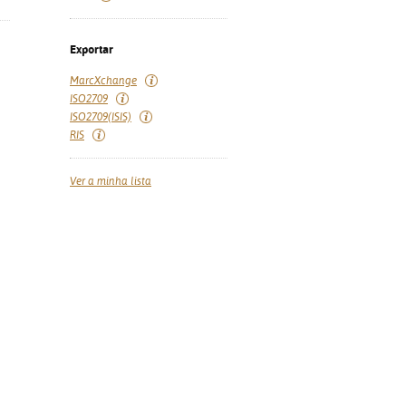
Exportar
MarcXchange
ISO2709
ISO2709(ISIS)
RIS
Ver a minha lista