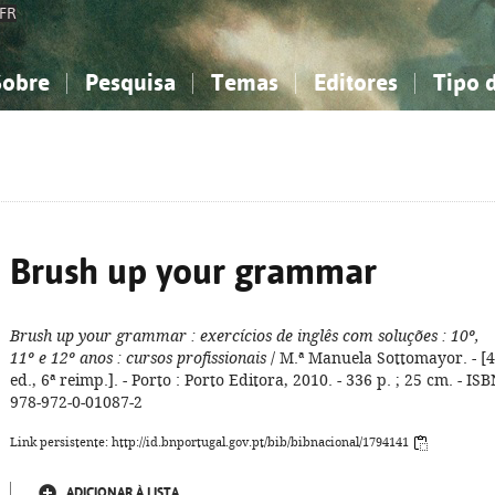
FR
Sobre
Pesquisa
Temas
Editores
Tipo 
obre a Bibliografia Nacional
imples
onhecimento, Informação...
onhecimento, Informação...
Combinada
A minha lista
Como utilizar
Filosofia, psicologia...
Filosofia, psicologia...
Perguntas frequente
iências sociais...
iências sociais...
Ciências exatas e naturais...
Ciências exatas e naturais...
rte, desporto...
rte, desporto...
Literatura, linguística...
Literatura, linguística...
Brush up your grammar
Brush up your grammar
: exercícios de inglês com soluções
: 10º,
11º e 12º anos
: cursos profissionais
/ M.ª Manuela Sottomayor. - [4
ed., 6ª reimp.]. - Porto : Porto Editora, 2010. - 336 p. ; 25 cm. - IS
978-972-0-01087-2
Link persistente: http://id.bnportugal.gov.pt/bib/bibnacional/1794141
ADICIONAR À LISTA