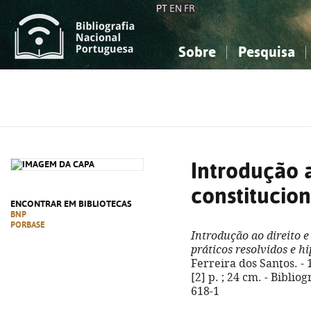
PT
EN
FR
Sobre
Pesquisa
Sobre a Bibliografia Nacional
Simples
Conhecimento, Informação...
Conhecimento, Informação...
Combinada
A
Ciências sociais...
Ciências sociais...
Arte, desporto...
Arte, desporto...
Introdução a
constitucion
ENCONTRAR EM BIBLIOTECAS
BNP
PORBASE
Introdução ao direito e
práticos resolvidos e h
Ferreira dos Santos. - 1
[2] p. ; 24 cm. - Biblio
618-1