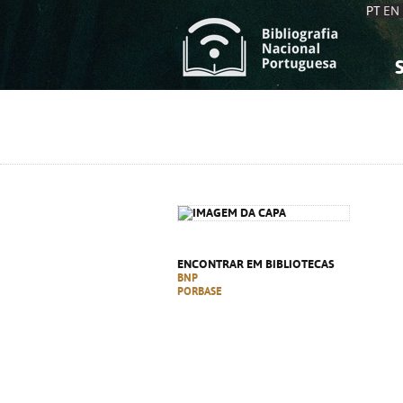
PT
EN
S
S
C
C
C
C
A
A
ENCONTRAR EM BIBLIOTECAS
BNP
PORBASE