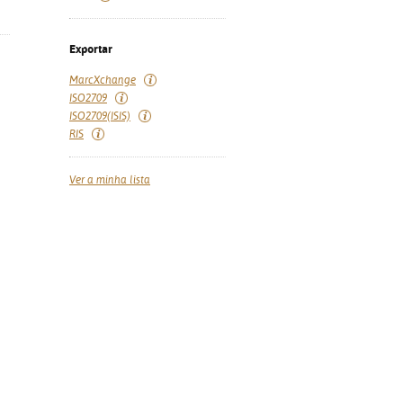
Exportar
MarcXchange
ISO2709
ISO2709(ISIS)
RIS
Ver a minha lista