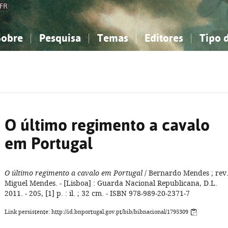
FR
Sobre
Pesquisa
Temas
Editores
Tipo 
obre a Bibliografia Nacional
imples
onhecimento, Informação...
onhecimento, Informação...
Combinada
A minha lista
Como utilizar
Filosofia, psicologia...
Filosofia, psicologia...
Perguntas frequente
iências sociais...
iências sociais...
Ciências exatas e naturais...
Ciências exatas e naturais...
rte, desporto...
rte, desporto...
Literatura, linguística...
Literatura, linguística...
O último regimento a cavalo
em Portugal
O último regimento a cavalo em Portugal
/ Bernardo Mendes ; rev
Miguel Mendes. - [Lisboa] : Guarda Nacional Republicana, D.L.
2011. - 205, [1] p. : il. ; 32 cm. - ISBN 978-989-20-2371-7
Link persistente: http://id.bnportugal.gov.pt/bib/bibnacional/1795309