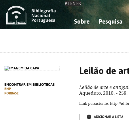
PT
EN
FR
Sobre
Pesquisa
Sobre a Bibliografia Nacional
Simples
Conhecimento, Informação...
Conhecimento, Informação...
Combinada
A
Ciências sociais...
Ciências sociais...
Arte, desporto...
Arte, desporto...
Leilão de ar
ENCONTRAR EM BIBLIOTECAS
Leilão de arte e antigu
BNP
Aqueduto, 2010. - 259, [5
PORBASE
Link persistente: http://id
ADICIONAR À LISTA