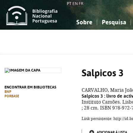
PT
EN
FR
Sobre
Pesquisa
Sobre a Bibliografia Nacional
Simples
Conhecimento, Informação...
Conhecimento, Informação...
Combinada
A
Ciências sociais...
Ciências sociais...
Arte, desporto...
Arte, desporto...
Salpicos 3
ENCONTRAR EM BIBLIOTECAS
CARVALHO, Maria João 
BNP
Salpicos 3
: livro de act
PORBASE
Instituto Camões. Lisboa
; 28 cm. ISBN 978-972-
Link persistente: http://id
ADICIONAR À LISTA